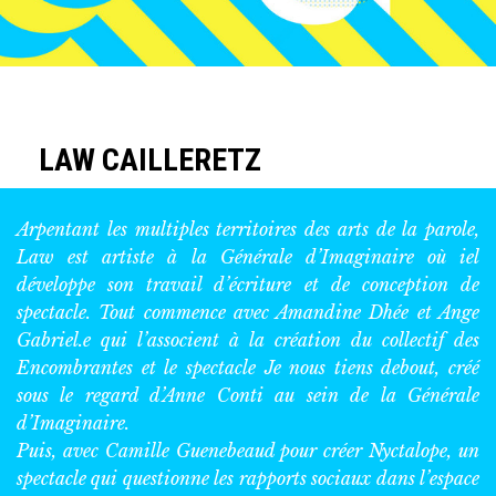
LAW CAILLERETZ
Arpentant les multiples territoires des arts de la parole,
Law est artiste à la Générale d’Imaginaire où iel
développe son travail d’écriture et de conception de
spectacle. Tout commence avec Amandine Dhée et Ange
Gabriel.e qui l’associent à la création du collectif des
Encombrantes et le spectacle Je nous tiens debout, créé
sous le regard d’Anne Conti au sein de la Générale
d’Imaginaire.
Puis, avec Camille Guenebeaud pour créer Nyctalope, un
spectacle qui questionne les rapports sociaux dans l’espace