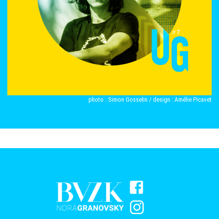
photo : Simon Gosselin / design : Amélie Picavet