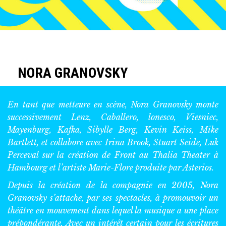
NORA GRANOVSKY
En tant que metteure en scène, Nora Granovsky monte
successivement Lenz, Caballero, lonesco, Viesniec,
Mayenburg, Kafka, Sibylle Berg, Kevin Keiss, Mike
Bartlett, et collabore avec Irina Brook, Stuart Seide, Luk
Perceval sur la création de Front au Thalia Theater à
Hambourg et l’artiste Marie-Flore produite par Asterios.
Depuis la création de la compagnie en 2005, Nora
Granovsky s’attache, par ses spectacles, à promouvoir un
théâtre en mouvement dans lequel la musique a une place
prépondérante. Avec un intérêt certain pour les écritures