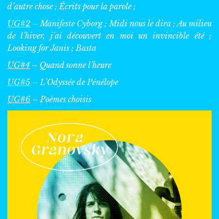
d’autre chose ; Écrits pour la parole ;
UG#2
– Manifeste Cyborg ; Midi nous le dira ; Au milieu
de l’hiver, j’ai découvert en moi un invincible été ;
Looking for Janis ; Basta
UG#4
– Quand sonne l’heure
UG#5
– L’Odyssée de Pénélope
UG#6
– Poèmes choisis