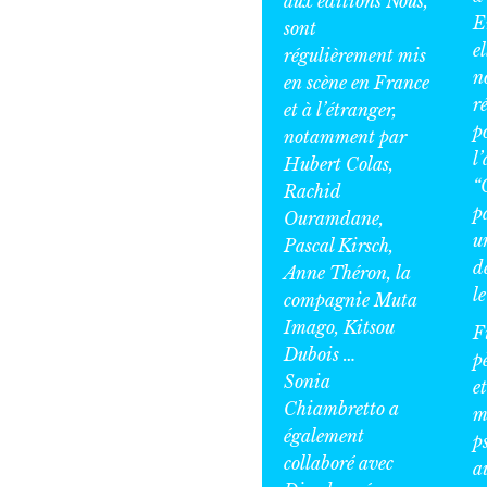
aux éditions Nous,
E
sont
el
régulièrement mis
n
en scène en France
ré
et à l’étranger,
p
notamment par
l
Hubert Colas,
“
Rachid
p
Ouramdane,
u
Pascal Kirsch,
d
Anne Théron, la
le
compagnie Muta
Imago, Kitsou
F
Dubois …
p
Sonia
e
Chiambretto a
m
également
p
collaboré avec
a