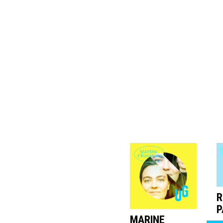
R
P
MARINE