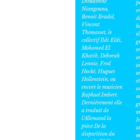
Dieudonné
p
Niangouna,
e
Benoit Bradel,
d
Vincent
h
Thomasset, le
el
collectif Ildi Eldi,
g
Mohamed El
e
Khatib, Déborah
a
Lennie, Fred
a
Hocké, Hugues
s
Hollenstein, ou
et
encore le musicien
a
Raphael Imbert.
m
Dernièrement elle
g
a traduit de
m
l’Allemand la
I
pièce De la
a
disparition du
m