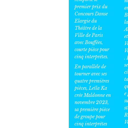
n
premier prix du
a
Concours Danse
B
Elargie du
l
Théâtre de la
A
Ville de Paris
e
avec
Bouffées
,
V
courte pièce pour
V
cinq interprètes.
.
s
En parallèle de
c
tourner avec ses
t
quatre premières
q
pièces, Leïla Ka
e
crée
Maldonne
en
s
novembre 2023,
s
sa première pièce
R
de groupe pour
V
cinq interprètes