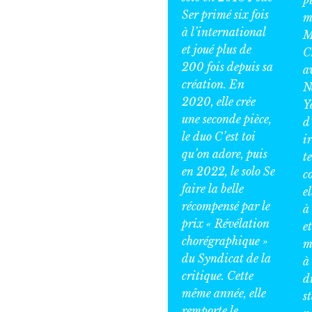
Ser
primé six fois
m
à l’international
M
et joué plus de
C
200 fois depuis sa
a
création. En
N
2020, elle crée
Y
une seconde pièce,
d
le duo
C’est toi
ir
qu’on adore,
puis
t
en 2022, le solo
Se
c
faire la belle
e
récompensé par le
à
prix « Révélation
e
chorégraphique »
m
du Syndicat de la
à
critique. Cette
d
même année, elle
s
remporte le