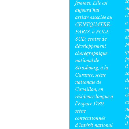
s
femmes. Elle est
n
aujourd’hui
e
artiste associée au
à
CENTQUATRE-
m
PARIS, à POLE-
et
SUD, centre de
p
développement
q
chorégraphique
p
national de
d
Strasbourg, à la
s
Garance, scène
d
nationale de
c
Cavaillon, en
e
résidence longue à
a
l’Espace 1789,
n
scène
p
conventionnée
d
d’intérêt national