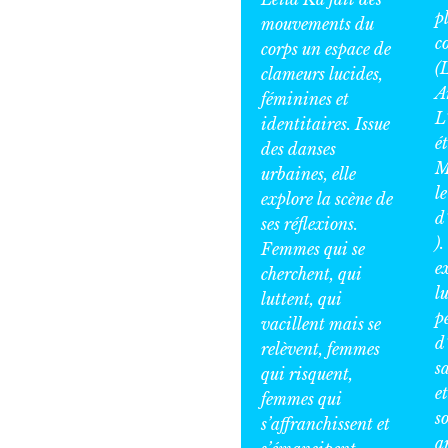
p
mouvements du
c
corps un espace de
(
clameurs lucides,
A
féminines et
L
identitaires. Issue
ét
des danses
M
urbaines, elle
l
explore la scène de
d
ses réflexions.
).
Femmes qui se
e
cherchent, qui
l
luttent, qui
p
vacillent mais se
d
relèvent, femmes
s
qui risquent,
et
femmes qui
s
s’affranchissent et
a