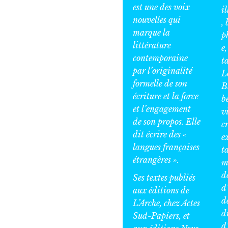
est une des voix
i
nouvelles qui
, 
marque la
p
littérature
e,
contemporaine
t
par l’originalité
L
formelle de son
B
écriture et la force
b
et l’engagement
v
de son propos. Elle
cr
dit écrire des «
e
langues françaises
t
étrangères ».
m
de
Ses textes publiés
d
aux éditions de
d
L’Arche, chez Actes
d
Sud-Papiers, et
d