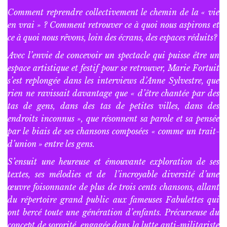
Comment reprendre collectivement le chemin de la « vie
en vrai » ? Comment retrouver ce à quoi nous aspirons et
ce à quoi nous rêvons, loin des écrans, des espaces réduits?
Avec l’envie de concevoir un spectacle qui puisse être un
espace artistique et festif pour se retrouver, Marie Fortuit
s’est replongée dans les interviews d’Anne Sylvestre, que
rien ne ravissait davantage que « d’être chantée par des
tas de gens, dans des tas de petites villes, dans des
endroits inconnus », que résonnent sa parole et sa pensée
par le biais de ses chansons composées « comme un trait-
d’union » entre les gens.
S’ensuit une heureuse et émouvante exploration de ses
textes, ses mélodies et de l’incroyable diversité d’une
œuvre foisonnante de plus de trois cents chansons, allant
du répertoire grand public aux fameuses Fabulettes qui
ont bercé toute une génération d’enfants. Précurseuse du
concept de sororité, engagée dans la lutte anti-militariste