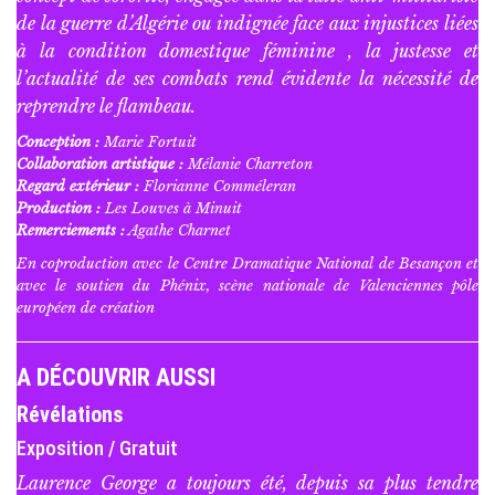
de la guerre d’Algérie ou indignée face aux injustices liées
à la condition domestique féminine , la justesse et
l’actualité de ses combats rend évidente la nécessité de
reprendre le flambeau.
Conception :
Marie Fortuit
Collaboration artistique :
Mélanie Charreton
Regard extérieur :
Florianne Comméleran
Production :
Les Louves à Minuit
Remerciements :
Agathe Charnet
En coproduction avec le Centre Dramatique National de Besançon et
avec le soutien du Phénix, scène nationale de Valenciennes pôle
européen de création
A DÉCOUVRIR AUSSI
Révélations
Exposition / Gratuit
Laurence George a toujours été, depuis sa plus tendre