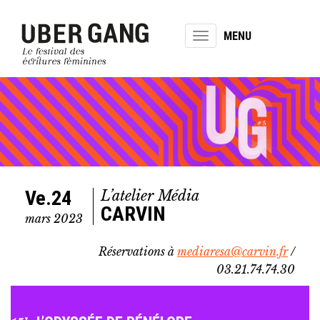
Toggle
navigation
Ve.24
L’atelier Média
CARVIN
mars 2023
Réservations à
mediaresa@carvin.fr
/
03.21.74.74.30