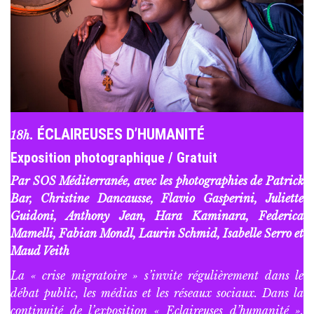
. ÉCLAIREUSES D’HUMANITÉ
18h
Exposition photographique / Gratuit
Par SOS
Méditerranée, avec les photographies de Patrick
Bar, Christine Dancausse, Flavio Gasperini, Juliette
Guidoni, Anthony Jean, Hara Kaminara, Federica
Mamelli, Fabian Mondl, Laurin Schmid, Isabelle Serro et
Maud Veith
La « crise migratoire » s’invite régulièrement dans le
débat public, les médias et les réseaux sociaux. Dans la
continuité de l’exposition « Eclaireuses d’humanité »,