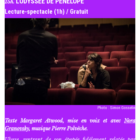
L’ODYSSÉE DE PÉNÉLOPE
15h.
Lecture-spectacle (1h) / Gratuit
Photo : Simon Gosselin
Texte Margaret Atwood, mise en voix et avec
Nora
Granovsky
, musique Pierre Polvèche.
Ulysse, rentrant de son épopée fidèlement relatée par