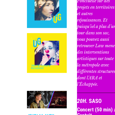
Ponctuelle sur des
projets en territoires
et autres
réjouissances. Et
puisqu’iel a plus d’u
tour dans son sac,
vous pouvez aussi
retrouver Law mene
des interventions
artistiques sur toute
la métropole avec
différentes structure
dont l’ARA et
l’Échappée.
20H.
SASO
Concert (50 min) 