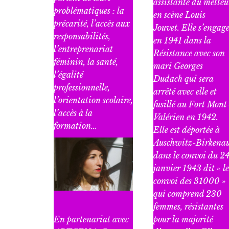
assistante du metteu
problématiques : la
en scène Louis
précarité, l’accès aux
Jouvet. Elle s’engag
responsabilités,
en 1941 dans la
l’entreprenariat
Résistance avec son
féminin, la santé,
mari Georges
l’égalité
Dudach qui sera
professionnelle,
arrêté avec elle et
l’orientation scolaire,
fusillé au Fort Mont
l’accès à la
Valérien en 1942.
formation…
Elle est déportée à
Auschwitz-Birkena
dans le convoi du 2
janvier 1943 dit « le
convoi des 31000 »
qui comprend 230
femmes, résistantes
En partenariat avec
pour la majorité