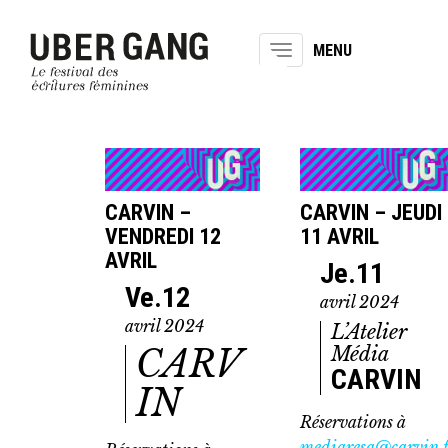
Toggle
navigation
CARVIN –
CARVIN – JEUDI
VENDREDI 12
11 AVRIL
AVRIL
Je.11
Ve.12
avril 2024
avril 2024
L’Atelier
CARV
Média
CARVIN
IN
Réservations à
mediaresa@carvin.f