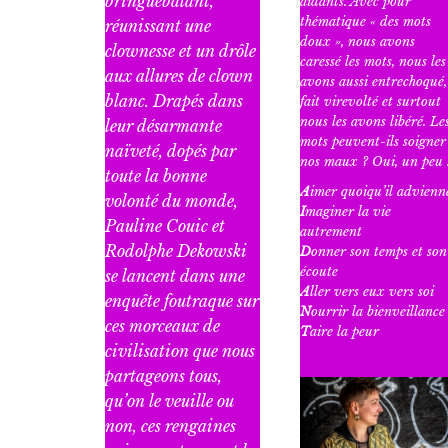
bringuebalant,
aidants. Avec pour
thématique « des mots
réunissant une
doux », nous avons
clownesse et un drôle
caressé les mots, nous les
aux allures de clown
avons aussi entrechoqué,
blanc. Drapés dans
fait virevolté et surtout
nous les avons libéré. Le
leur désarmante
mots peuvent-ils soigner
naïveté, dopés par
nos maux ? Oui, un peu 
toute la bonne
A
imer quoiqu’il advienn
volonté du monde,
I
maginer la vie
Pauline Couic et
autrement
Rodolphe Dekowski
D
onner son temps et son
écoute
se lancent dans une
A
ller vers eux vers soi
enquête foutraque sur
N
ourrir la bienveillanc
ces morceaux de
T
aire la peur
civilisation que nous
partageons tous,
qu’on le veuille ou
non, ces rengaines