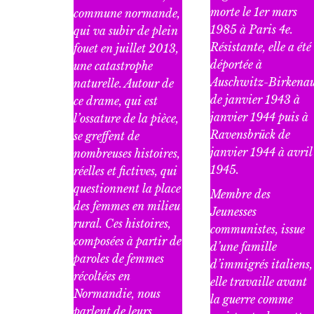
morte le 1er mars
commune normande,
1985 à Paris 4e.
qui va subir de plein
Résistante, elle a été
fouet en juillet 2013,
déportée à
une catastrophe
Auschwitz-Birkena
naturelle. Autour de
de janvier 1943 à
ce drame, qui est
janvier 1944 puis à
l’ossature de la pièce,
Ravensbrück de
se greffent de
janvier 1944 à avril
nombreuses histoires,
1945.
réelles et fictives, qui
questionnent la place
Membre des
des femmes en milieu
Jeunesses
rural. Ces histoires,
communistes, issue
composées à partir de
d’une famille
paroles de femmes
d’immigrés italiens,
récoltées en
elle travaille avant
Normandie, nous
la guerre comme
parlent de leurs