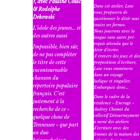
?, avec
Pauline Couic
Dans cet atelier, Law
& Rodolphe
vous proposera de
Dekowski
questionner le désir sous
toutes ses formes.
L’idole des jeunes… et
Nous jouerons avec la
des autres aussi
langue sans autre pré-
requis attendu que le
Impossible, bien sûr,
désir d’écrire.
de ne pas compléter
À travers des jeux et des
le titre de cette
propositions d’écriture,
Law vous emmènera
incontournable
dans un voyage
chanson du
ludique et singulier.
répertoire populaire
Embarquez donc…
français. C’est
Dans le cadre de la
justement à la
résidence « Encrage »
recherche de ce «
Audrey Chamot du
collectif Détournoyment
quelque chose de
a mené des ateliers
Tennessee » que part
d’écriture avec des
un duo
femmes de la maison des