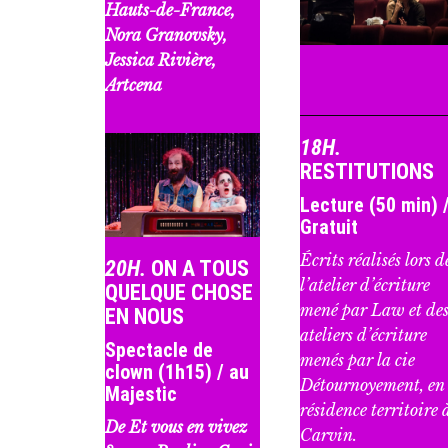
Hauts-de-France,
Nora Granovsky,
Jessica Rivière,
Artcena
18H.
RESTITUTIONS
Lecture (50 min) 
Gratuit
Écrits réalisés lors d
20H.
ON A TOUS
l’atelier d’écriture
QUELQUE CHOSE
mené par Law et de
EN NOUS
ateliers d’écriture
Spectacle de
menés par la cie
clown (1h15) / au
Détournoyement, en
Majestic
résidence territoire 
De Et vous en vivez
Carvin.