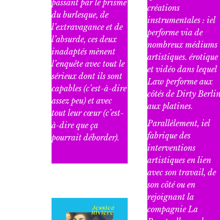
passant par le prisme
créations
du burlesque, de
instrumentales : iel
l’extravagance et de
performe via de
l’absurde, ces deux
nombreux médiums
inadaptés mènent
artistiques. érotique
l’enquête avec tout le
et vidéo dans lequel
sérieux dont ils sont
Law performe aux
capables (c’est-à-dire
côtés de Dirty Berli
assez peu) et avec
aux platines.
tout leur cœur (c’est-
Parallèlement, iel
à-dire que ça
fabrique des
pourrait déborder).
interventions
artistiques en lien
avec son travail, de
son côté ou en
rejoignant la
compagnie La