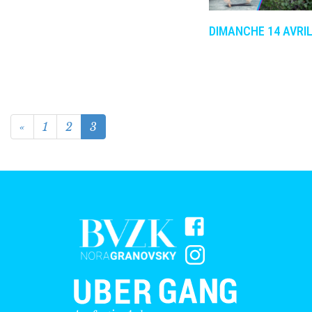
DIMANCHE 14 AVRI
«
1
2
3