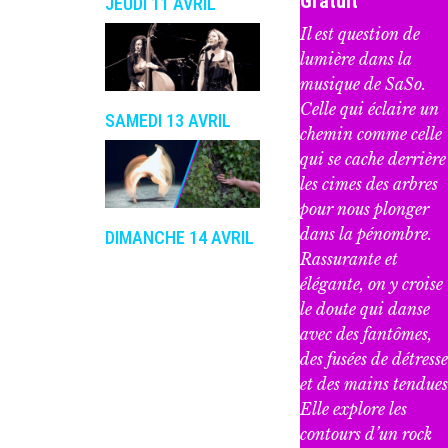
Gratuit
JEUDI 11 AVRIL
Il est question de
lumière dans la
musique de SaSo.
Celle qui éclaire un
SAMEDI 13 AVRIL
chemin comme celle
qui se cache derrière
les cimes des arbres
pour nous plonger
dans la pénombre.
DIMANCHE 14 AVRIL
Rassurante et
élégante, on y croise
le doute qui danse
avec des fantômes,
des fusées de détresse
et des mains tendues
Elle explore les
contours d’un rock