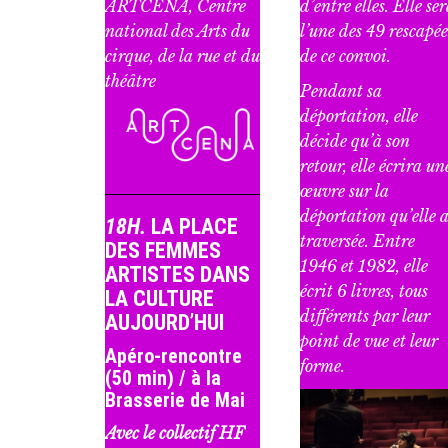
ARTCENA, Centre
d’entre elles. Elle se
national des Arts du
l’une des 49 rescapée
cirque, de la rue et du
de ce convoi.
théâtre
Pendant sa
déportation, elle
décide qu’à son
retour, elle écrira un
œuvre sur la
déportation qu’elle 
18H.
LA PLACE
traversée. Entre
DES FEMMES
1946 et 1982, elle
ARTISTES DANS
écrit 6 livres, tous
LA CULTURE
différents par leur
AUJOURD’HUI
point de vue et leur
Apéro-rencontre
forme.
(50 min) / à la
Brasserie de Mai
Avec le collectif HF