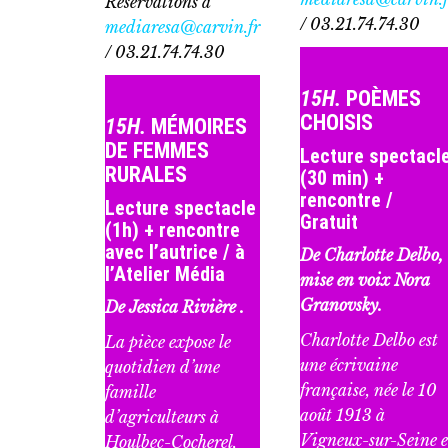
Réservations à
/ 03.21.74.74.30
mediaresa@carvin.fr
/ 03.21.74.74.30
15H.
POÈMES
CHOISIS
15H.
MÉMOIRES
DE FEMMES
Lecture spectacl
RURALES
(30 min) +
rencontre /
Lecture spectacle
Gratuit
(1h) + rencontre
avec l’autrice / à
De Charlotte Delbo,
l’Atelier Média
mise en voix
Nora
Granovsky
.
De
Jessica Rivière
.
Charlotte Delbo est
La pièce expose le
une écrivaine
quotidien d’une
française, née le 10
famille
août 1913 à
d’agriculteurs à
Vigneux-sur-Seine e
Houlbec-Cocherel,