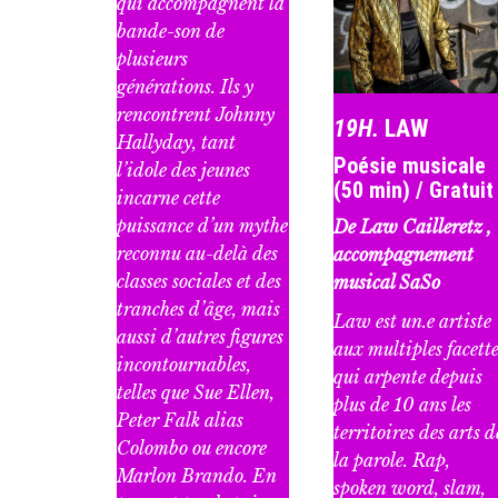
qui accompagnent la
bande-son de
plusieurs
générations. Ils y
rencontrent Johnny
19H.
LAW
Hallyday, tant
Poésie musicale
l’idole des jeunes
(50 min) / Gratuit
incarne cette
puissance d’un mythe
De
Law Cailleretz
,
reconnu au-delà des
accompagnement
classes sociales et des
musical
SaSo
tranches d’âge, mais
Law est un.e artiste
aussi d’autres figures
aux multiples facette
incontournables,
qui arpente depuis
telles que Sue Ellen,
plus de 10 ans les
Peter Falk alias
territoires des arts d
Colombo ou encore
la parole. Rap,
Marlon Brando. En
spoken word, slam,