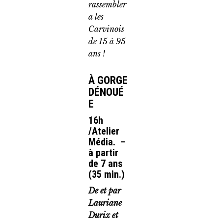
rassembler
a les
Carvinois
de 15 à 95
ans !
À GORGE
DÉNOUÉ
E
16h
/Atelier
Média. –
à partir
de 7 ans
(35 min.)
De et par
Lauriane
Durix et