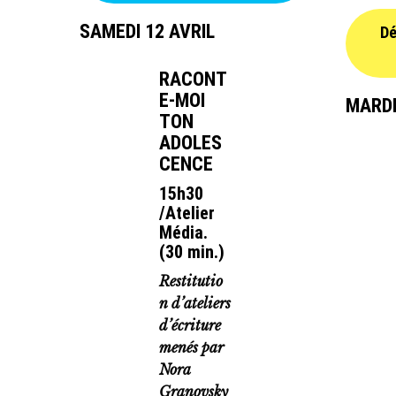
SAMEDI 12 AVRIL
Dé
RACONT
E-MOI
MARDI
TON
ADOLES
CENCE
15h30
/Atelier
Média.
(30 min.)
Restitutio
n d’ateliers
d’écriture
menés par
Nora
Granovsky