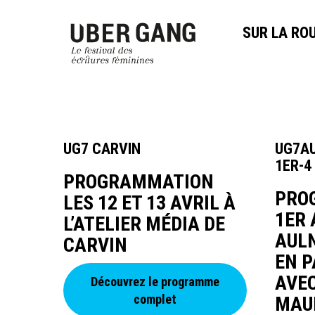
SUR LA RO
UG7 CARVIN
UG7AU
1ER-4
PROGRAMMATION
PRO
LES 12 ET 13 AVRIL À
1ER 
L’ATELIER MÉDIA DE
AUL
CARVIN
EN 
AVE
Découvrez le programme
complet
MAU