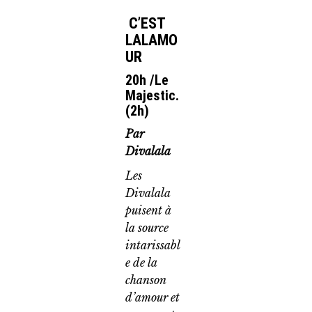
C’EST
LALAMO
UR
20h /Le
Majestic.
(2h)
Par
Divalala
Les
Divalala
puisent à
la source
intarissabl
e de la
chanson
d’amour et