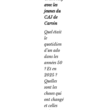
avec les
jeunes du
CAJ de
Carvin
Quel était
le
quotidien
d’un ado
dans les
années 50
? Et en
2025 ?
Quelles
sont les
choses qui
ont changé
et celles