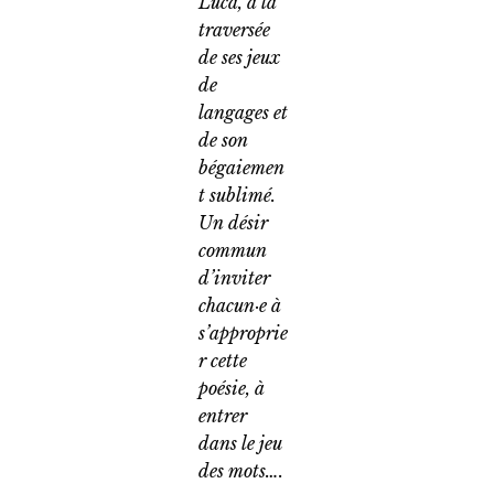
Luca, à la
traversée
de ses jeux
de
langages et
de son
bégaiemen
t sublimé.
Un désir
commun
d’inviter
chacun·e à
s’approprie
r cette
poésie, à
entrer
dans le jeu
des mots….