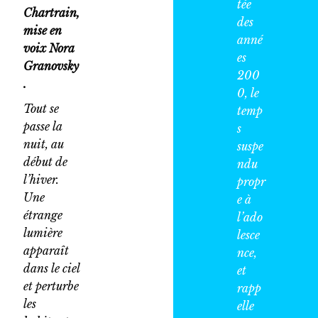
tée
Chartrain,
des
mise en
anné
voix Nora
es
Granovsky
200
.
0, le
Tout se
temp
passe la
s
nuit, au
suspe
début de
ndu
l’hiver.
propr
Une
e à
étrange
l’ado
lumière
lesce
apparaît
nce,
dans le ciel
et
et perturbe
rapp
les
elle