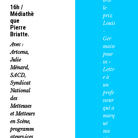
orte
16h /
le
Médiathè
prix
que
Louis
Pierre
-
Briatte.
Ger
Avec :
main
Artcena,
pour
Julie
sa «
Ménard,
Lettr
SACD,
e à
Syndicat
un
National
profe
des
sseur
Metteuses
qui a
et Metteurs
marq
en Scène,
ué
programm
ma
ateurs·ices