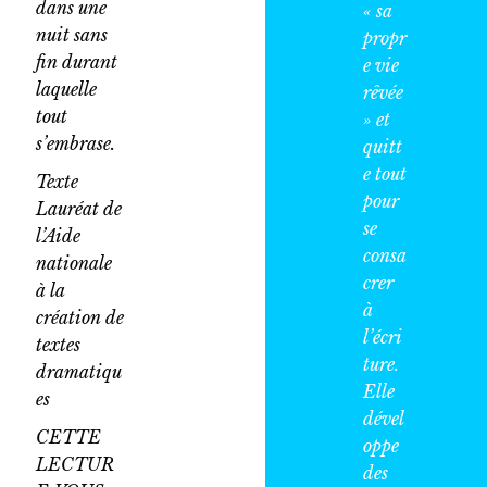
dans une
« sa
nuit sans
propr
fin durant
e vie
laquelle
rêvée
tout
» et
s’embrase.
quitt
e tout
Texte
pour
Lauréat de
se
l’Aide
consa
nationale
crer
à la
à
création de
l’écri
textes
ture.
dramatiqu
Elle
es
dével
CETTE
oppe
LECTUR
des