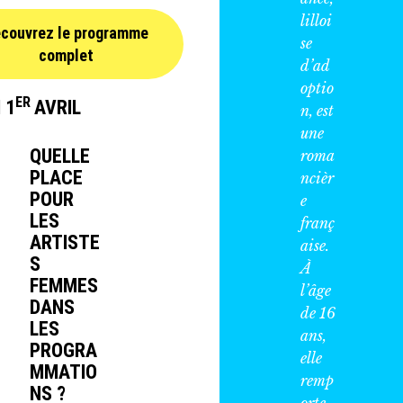
lilloi
couvrez le programme
se
complet
d’ad
optio
ER
 1
AVRIL
n, est
une
QUELLE
roma
PLACE
ncièr
POUR
e
LES
franç
ARTISTE
aise.
S
À
FEMMES
l’âge
DANS
de 16
LES
ans,
PROGRA
elle
MMATIO
remp
NS ?