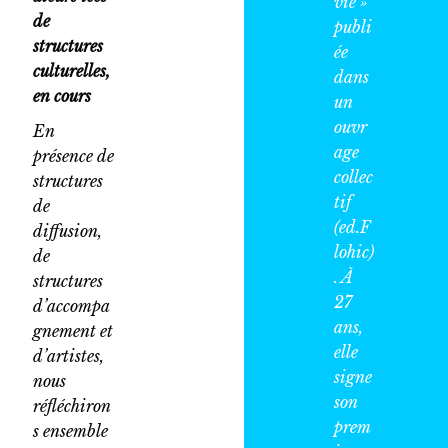
vie
»
de
publi
structures
ée
culturelles,
dans
en cours
un
ouvr
En
age
présence de
collec
structures
tif
de
(ed.F
diffusion,
lohic)
de
. À
structures
27
d’accompa
ans,
gnement et
elle
d’artistes,
signe
nous
son
réfléchiron
prem
s ensemble