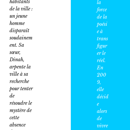
habitants
la
de la ville :
force
un jeune
de la
homme
poési
disparaît
e à
soudainem
trans
ent. Sa
figur
sœur,
er le
Dinah,
réel.
arpente la
En
ville à sa
200
recherche
9,
pour tenter
elle
de
décid
résoudre le
e
mystère de
alors
cette
de
absence
vivre