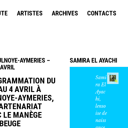
UTE
ARTISTES
ARCHIVES
CONTACTS
LNOYE-AYMERIES –
SAMIRA EL AYACHI
 AVRIL
Sami
GRAMMATION DU
ra El
AU 4 AVRIL À
Ayac
NOYE-AYMERIES,
hi,
PARTENARIAT
lenso
C LE MANÈGE
ise de
naiss
BEUGE
ance,