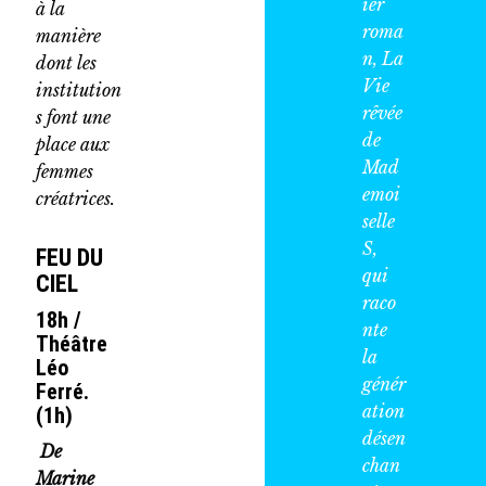
ier
à la
roma
manière
n,
La
dont les
Vie
institution
rêvée
s font une
de
place aux
Mad
femmes
emoi
créatrices.
selle
S,
FEU DU
qui
CIEL
raco
18h /
nte
Théâtre
la
Léo
génér
Ferré.
ation
(1h)
désen
De
chan
Marine